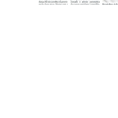
Conta
(61
con