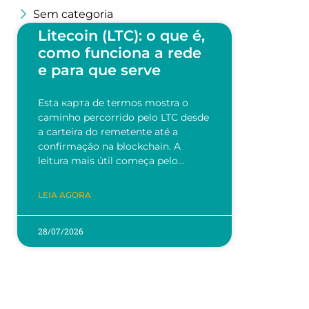
Sem categoria
Litecoin (LTC): o que é,
como funciona a rede
e para que serve
Esta карта de termos mostra o
caminho percorrido pelo LTC desde
a carteira do remetente até a
confirmação na blockchain. A
leitura mais útil começa pelo…
LEIA AGORA
28/07/2026