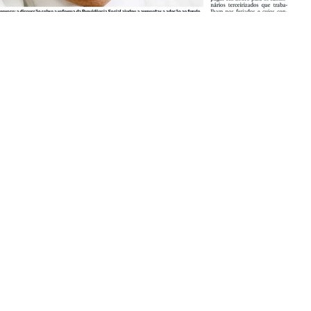
to
Endereço
) 3547-3060
SHS Quadra 06, Bloco E,
tato@dgbb.com.br
1707 a 1710, Complexo Bra
Asa Sul, Cep: 70.322-915
Brasília, DF – Brasil