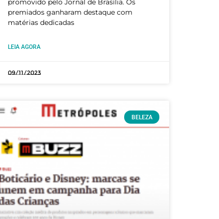
promovido pelo Jornal de Brasília. Os
premiados ganharam destaque com
matérias dedicadas
LEIA AGORA
09/11/2023
BELEZA