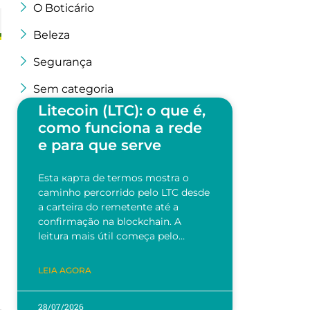
O Boticário
Beleza
Segurança
Sem categoria
Litecoin (LTC): o que é,
como funciona a rede
e para que serve
Esta карта de termos mostra o
caminho percorrido pelo LTC desde
a carteira do remetente até a
confirmação na blockchain. A
leitura mais útil começa pelo…
LEIA AGORA
28/07/2026