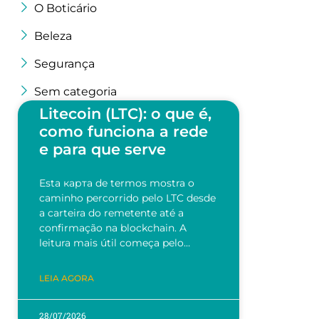
O Boticário
Beleza
Segurança
Sem categoria
Litecoin (LTC): o que é,
como funciona a rede
e para que serve
Esta карта de termos mostra o
caminho percorrido pelo LTC desde
a carteira do remetente até a
confirmação na blockchain. A
leitura mais útil começa pelo…
LEIA AGORA
28/07/2026