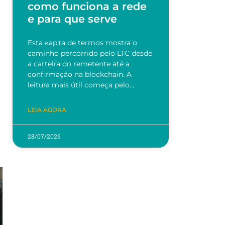
como funciona a rede
e para que serve
Esta карта de termos mostra o
caminho percorrido pelo LTC desde
a carteira do remetente até a
confirmação na blockchain. A
leitura mais útil começa pelo…
LEIA AGORA
28/07/2026