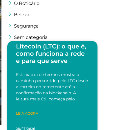
O Boticário
Beleza
Segurança
Sem categoria
Litecoin (LTC): o que é,
como funciona a rede
e para que serve
Esta карта de termos mostra o
caminho percorrido pelo LTC desde
a carteira do remetente até a
confirmação na blockchain. A
leitura mais útil começa pelo…
LEIA AGORA
28/07/2026