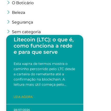
O Boticário
Beleza
Segurança
Sem categoria
Litecoin (LTC): o que é,
como funciona a rede
e para que serve
Esta карта de termos mostra o
caminho percorrido pelo LTC desde
a carteira do remetente até a
confirmação na blockchain. A
leitura mais útil começa pelo…
LEIA AGORA
28/07/2026