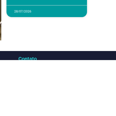
28/07/2026
Contato
 Sala
Encaminhe e-mail com currículo
sil 21.
completo, vaga que busca e
.
pretensões salariais para
curriculo@dgbb.com.br