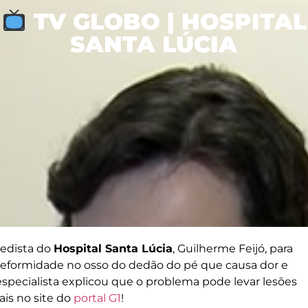
TV GLOBO | HOSPITAL
SANTA LÚCIA
edista do
Hospital Santa Lúcia
, Guilherme Feijó, para
deformidade no osso do dedão do pé que causa dor e
O especialista explicou que o problema pode levar lesões
ais no site do
portal G1
!