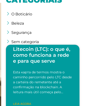
O Boticário
Beleza
Segurança
Sem categoria
Litecoin (LTC): o que é,
como funciona a rede
e para que serve
Esta карта de termos mostra o
caminho percorrido pelo LTC desde
a carteira do remetente até a
confirmação na blockchain. A
leitura mais útil começa pelo…
LEIA AGORA