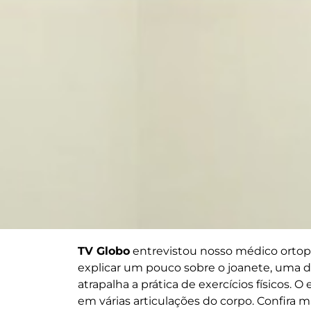
TV Globo
entrevistou nosso médico ortop
explicar um pouco sobre o joanete, uma 
atrapalha a prática de exercícios físicos. 
em várias articulações do corpo. Confira m