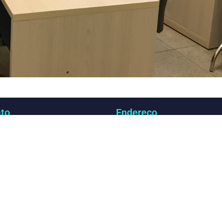
to
Endereço
) 3547-3060
SHS Quadra 06, Bloco E,
tato@dgbb.com.br
1707 a 1710, Complexo Bra
Asa Sul, Cep: 70.322-915
Brasília, DF – Brasil
@copyright DGBB Comunicação & Estratégia