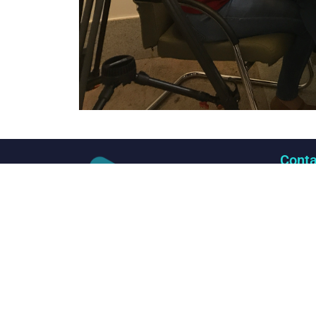
Conta
(61
con