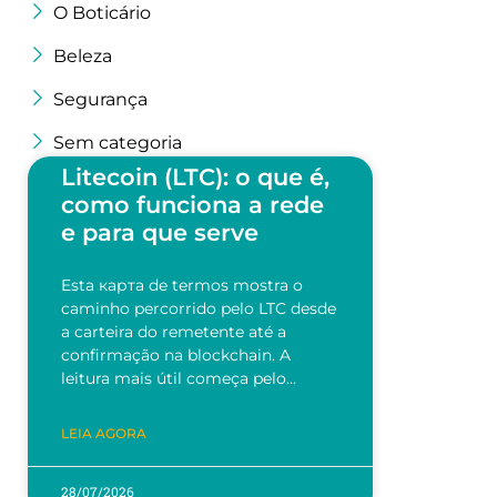
O Boticário
Beleza
Segurança
Sem categoria
Litecoin (LTC): o que é,
como funciona a rede
e para que serve
Esta карта de termos mostra o
caminho percorrido pelo LTC desde
a carteira do remetente até a
confirmação na blockchain. A
leitura mais útil começa pelo…
LEIA AGORA
28/07/2026