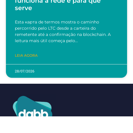
funciona a rede e para que
serve
Esta карта de termos mostra o caminho
percorrido pelo LTC desde a carteira do
remetente até a confirmação na blockchain. A
leitura mais útil começa pelo…
LEIA AGORA
28/07/2026