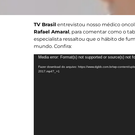
TV Brasil
entrevistou nosso médico oncolo
Rafael Amaral
, para comentar como o tab
especialista ressaltou que o hábito de fum
mundo. Confira:
Tocador
Media error: Format(s) not supported or source(s) not f
de
Fazer download do arquivo: https://www.dgbb.com.br/wp-content/uplo
vídeo
2017.mp4?_=1