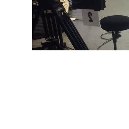
Conta
(61
con