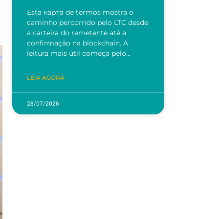
Esta карта de termos mostra o
caminho percorrido pelo LTC desde
a carteira do remetente até a
confirmação na blockchain. A
leitura mais útil começa pelo…
LEIA AGORA
28/07/2026