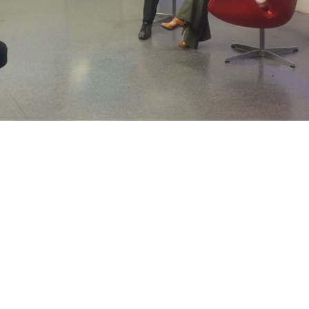
to
Endereço
) 3547-3060
SHS Quadra 06, Bloco E,
tato@dgbb.com.br
1707 a 1710, Complexo Bra
Asa Sul, Cep: 70.322-915
Brasília, DF – Brasil