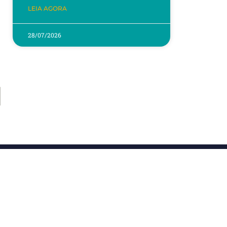
LEIA AGORA
28/07/2026
Contato
 Sala
Encaminhe e-mail com currículo
sil 21.
completo, vaga que busca e
.
pretensões salariais para
curriculo@dgbb.com.br