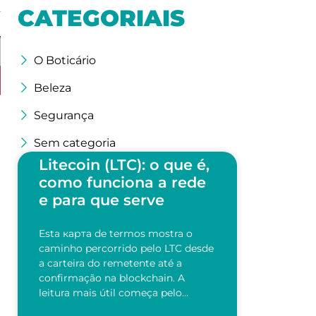
CATEGORIAIS
O Boticário
Beleza
Segurança
Sem categoria
Litecoin (LTC): o que é,
como funciona a rede
e para que serve
Esta карта de termos mostra o
caminho percorrido pelo LTC desde
a carteira do remetente até a
confirmação na blockchain. A
leitura mais útil começa pelo…