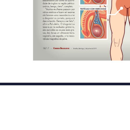
Conta
(61
con