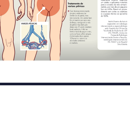
to
Endereço
) 3547-3060
SHS Quadra 06, Bloco E,
tato@dgbb.com.br
1707 a 1710, Complexo Bra
Asa Sul, Cep: 70.322-915
Brasília, DF – Brasil