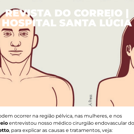
REVISTA DO CORREIO |
HOSPITAL SANTA LÚCIA
em ocorrer na região pélvica, nas mulheres, e nos
reio
entrevistou nosso médico cirurgião endovascular d
etto
, para explicar as causas e tratamentos, veja: