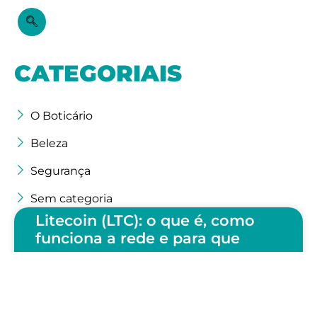
CATEGORIAIS
O Boticário
Beleza
Segurança
Sem categoria
Litecoin (LTC): o que é, como
funciona a rede e para que
serve
Esta карта de termos mostra o caminho
percorrido pelo LTC desde a carteira do