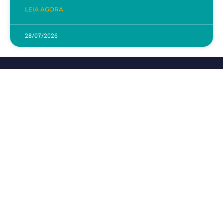
LEIA AGORA
28/07/2026
Contato
(61) 3547-3060
contato@dgbb.com.br