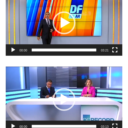
vídeo
00:00
03:21
Tocador
de
vídeo
00:00
03:13