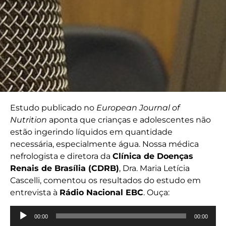
Estudo publicado no
European Journal of
Nutrition
aponta que crianças e adolescentes não
estão ingerindo líquidos em quantidade
necessária, especialmente água. Nossa médica
nefrologista e diretora da
Clínica de Doenças
Renais de Brasília (CDRB)
, Dra. Maria Letícia
Cascelli, comentou os resultados do estudo em
entrevista à
Rádio Nacional EBC
. Ouça:
Tocador
00:00
00:00
de