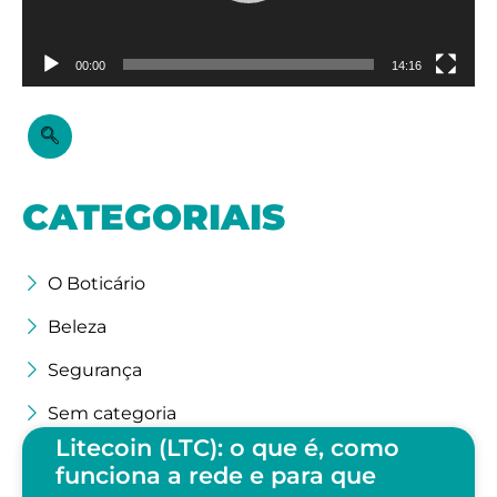
00:00
14:16
CATEGORIAIS
O Boticário
Beleza
Segurança
Sem categoria
Litecoin (LTC): o que é, como
funciona a rede e para que