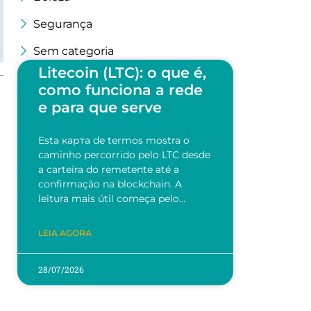
Segurança
Sem categoria
Litecoin (LTC): o que é,
como funciona a rede
e para que serve
Esta карта de termos mostra o
caminho percorrido pelo LTC desde
a carteira do remetente até a
confirmação na blockchain. A
leitura mais útil começa pelo…
LEIA AGORA
28/07/2026