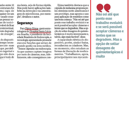
to
Endereço
) 3547-3060
SHS Quadra 06, Bloco E,
tato@dgbb.com.br
1707 a 1710, Complexo Bra