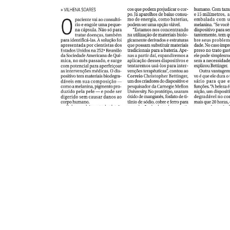
Conta
(61
con