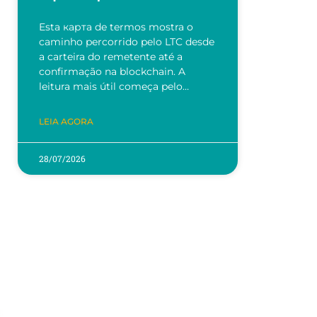
Esta карта de termos mostra o
caminho percorrido pelo LTC desde
a carteira do remetente até a
confirmação na blockchain. A
leitura mais útil começa pelo…
LEIA AGORA
28/07/2026