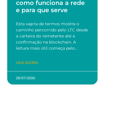
como funciona a rede
e para que serve
Esta карта de termos mostra o
caminho percorrido pelo LTC desde
a carteira do remetente até a
confirmação na blockchain. A
leitura mais útil começa pelo…
LEIA AGORA
28/07/2026