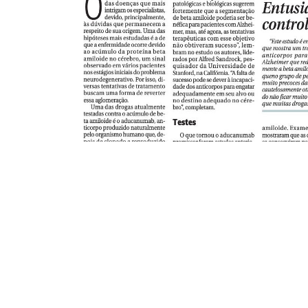
Conta
(61
con