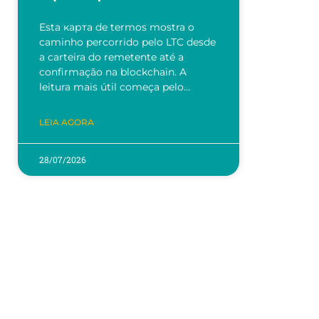
Esta карта de termos mostra o
caminho percorrido pelo LTC desde
a carteira do remetente até a
confirmação na blockchain. A
leitura mais útil começa pelo…
LEIA AGORA
28/07/2026