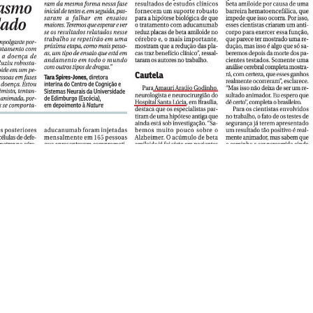
to
Endereço
) 3547-3060
SHS Quadra 06, Bloco E,
tato@dgbb.com.br
1707 a 1710, Complexo Bra