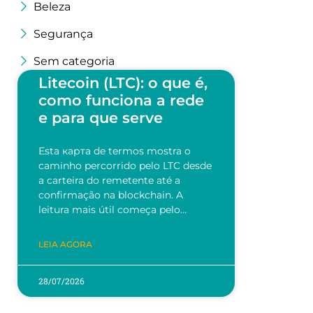
Beleza
Segurança
Sem categoria
Litecoin (LTC): o que é,
como funciona a rede
e para que serve
Esta карта de termos mostra o
caminho percorrido pelo LTC desde
a carteira do remetente até a
confirmação na blockchain. A
leitura mais útil começa pelo…
LEIA AGORA
28/07/2026