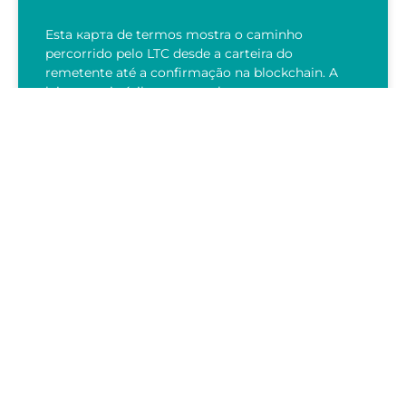
Esta карта de termos mostra o caminho
percorrido pelo LTC desde a carteira do
remetente até a confirmação na blockchain. A
leitura mais útil começa pelo…
LEIA AGORA
28/07/2026