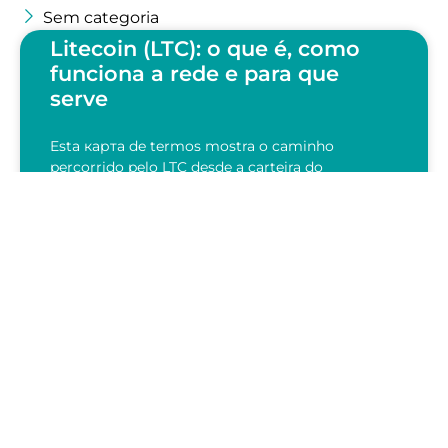
Sem categoria
Litecoin (LTC): o que é, como
funciona a rede e para que
serve
Esta карта de termos mostra o caminho
percorrido pelo LTC desde a carteira do
remetente até a confirmação na blockchain. A
leitura mais útil começa pelo…
LEIA AGORA
28/07/2026