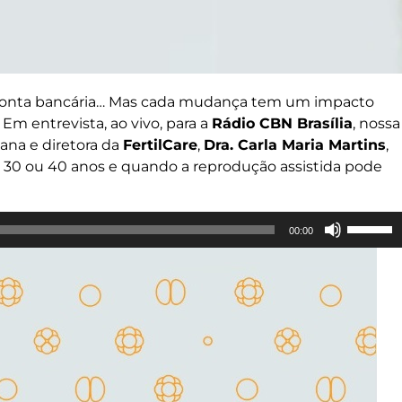
 a conta bancária… Mas cada mudança tem um impacto
m entrevista, ao vivo, para a
Rádio CBN Brasília
, nossa
na e diretora da
FertilCare
,
Dra. Carla Maria Martins
,
0, 30 ou 40 anos e quando a reprodução assistida pode
Use
00:00
as
setas
para
cima
ou
para
baixo
para