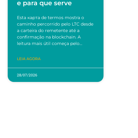
e para que serve
r
Esta карта de termos mostra o
caminho percorrido pelo LTC desde
a carteira do remetente até a
confirmação na blockchain. A
leitura mais útil começa pelo…
LEIA AGORA
28/07/2026