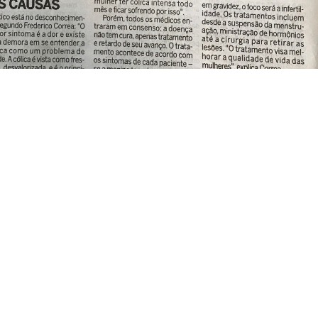
to
Endereço
) 3547-3060
SHS Quadra 06, Bloco E,
tato@dgbb.com.br
1707 a 1710, Complexo Bra
Asa Sul, Cep: 70.322-915
Brasília, DF – Brasil
@copyright DGBB Comunicação & Estratégia