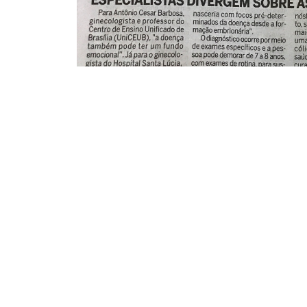
Conta
(61
con