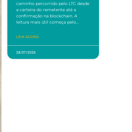
caminho percorrido pelo LTC desde
a carteira do remetente até a
confirmação na blockchain. A
leitura mais útil começa pelo…
LEIA AGORA
28/07/2026