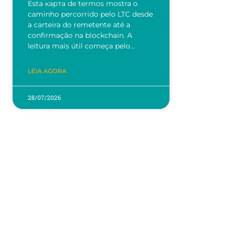
Esta карта de termos mostra o
caminho percorrido pelo LTC desde
a carteira do remetente até a
confirmação na blockchain. A
leitura mais útil começa pelo…
LEIA AGORA
28/07/2026