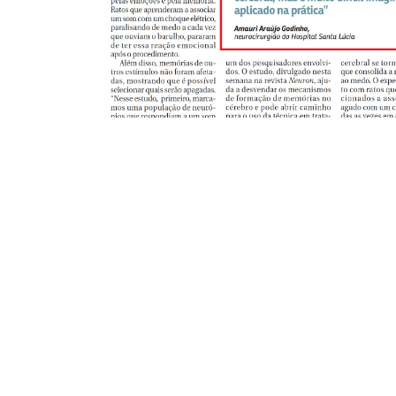
Conta
(61
con