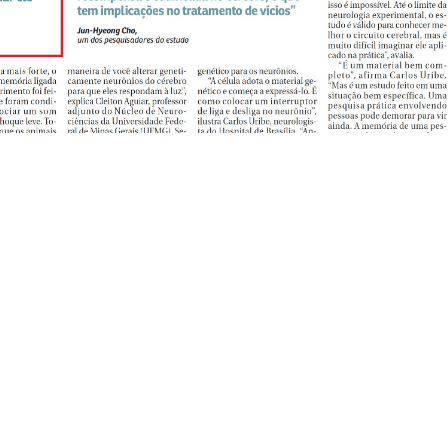
to
Endereço
) 3547-3060
SHS Quadra 06, Bloco E,
tato@dgbb.com.br
1707 a 1710, Complexo Bra
Asa Sul, Cep: 70.322-915
Brasília, DF – Brasil