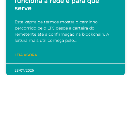
funciona a rede e para que
serve
Esta карта de termos mostra o caminho
percorrido pelo LTC desde a carteira do
remetente até a confirmação na blockchain. A
leitura mais útil começa pelo…
LEIA AGORA
28/07/2026