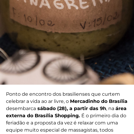
Ponto de encontro dos brasilienses que curtem
celebrar a vida ao ar livre, o
Mercadinho do Brasília
desembarca
sábado (28), a partir das 9h
, na
área
externa do Brasília Shopping.
É o primeiro dia do
feriadão e a proposta da vez é relaxar com uma
equipe muito especial de massagistas, todos