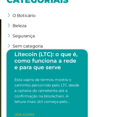
O Boticário
Beleza
Segurança
Sem categoria
Litecoin (LTC): o que é,
como funciona a rede
e para que serve
Esta карта de termos mostra o
caminho percorrido pelo LTC desde
a carteira do remetente até a
confirmação na blockchain. A
leitura mais útil começa pelo…
LEIA AGORA