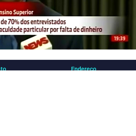
to
Endereço
) 3547-3060
SHS Quadra 06, Bloco E,
tato@dgbb.com.br
1707 a 1710, Complexo Bra
Asa Sul, Cep: 70.322-915
Brasília, DF – Brasil
@copyright DGBB Comunicação & Estratégia