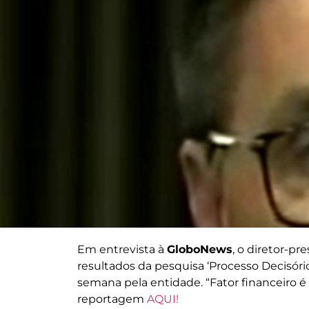
Em entrevista à
GloboNews
, o diretor-pr
resultados da pesquisa ‘Processo Decisóri
semana pela entidade. “Fator financeiro é 
reportagem
AQUI!