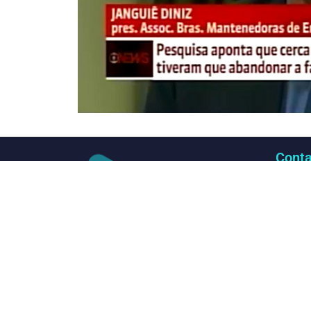
Conta
(61
con