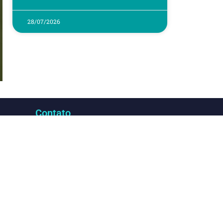
28/07/2026
Contato
 Sala
Encaminhe e-mail com currículo
sil 21.
completo, vaga que busca e
.
pretensões salariais para
curriculo@dgbb.com.br