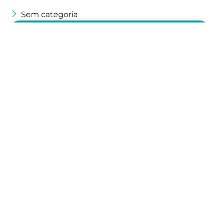
Sem categoria
Litecoin (LTC): o que é, como
funciona a rede e para que
serve
Esta карта de termos mostra o caminho
percorrido pelo LTC desde a carteira do
remetente até a confirmação na blockchain. A
leitura mais útil começa pelo…
LEIA AGORA
28/07/2026