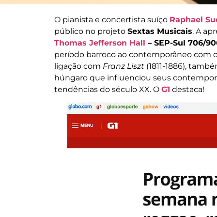
O pianista e concertista suíço
Raphael Su
público no projeto
Sextas Musicais
. A ap
Thomas Jefferson Hall
– SEP-Sul 706/90
período barroco ao contemporâneo com 
ligação com
Franz
Liszt
(1811-1886), també
húngaro que influenciou seus contemporâ
tendências do século XX. O
G1
destaca!