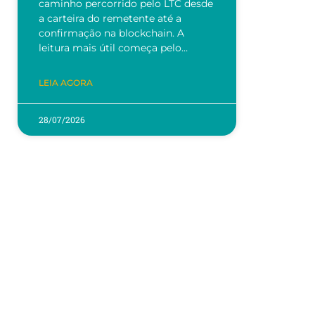
caminho percorrido pelo LTC desde
a carteira do remetente até a
confirmação na blockchain. A
leitura mais útil começa pelo…
LEIA AGORA
28/07/2026