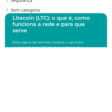
Segurança
Sem categoria
Litecoin (LTC): o que é, como
funciona a rede e para que
serve
Esta карта de termos mostra o caminho
percorrido pelo LTC desde a carteira do
remetente até a confirmação na blockchain. A
leitura mais útil começa pelo…
LEIA AGORA
28/07/2026