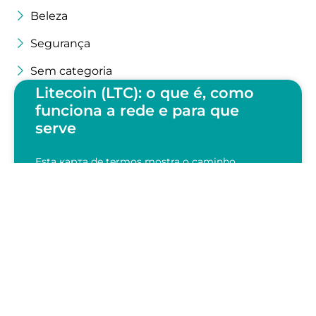
Beleza
Segurança
Sem categoria
Litecoin (LTC): o que é, como
funciona a rede e para que
serve
Esta карта de termos mostra o caminho
percorrido pelo LTC desde a carteira do
remetente até a confirmação na blockchain. A
leitura mais útil começa pelo…
LEIA AGORA
28/07/2026